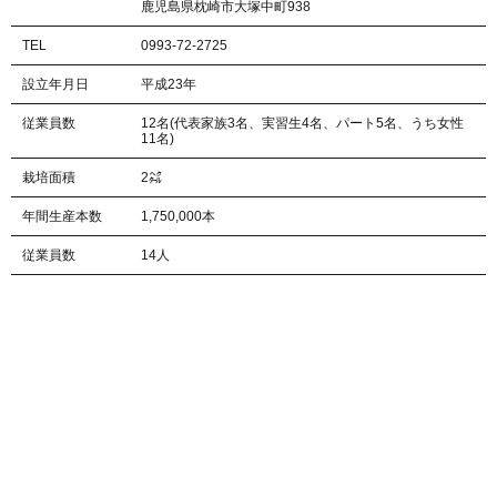
鹿児島県枕崎市大塚中町938
TEL
0993-72-2725
設立年月日
平成23年
従業員数
12名(代表家族3名、実習生4名、パート5名、うち女性
11名)
栽培面積
2㌶
年間生産本数
1,750,000本
従業員数
14人